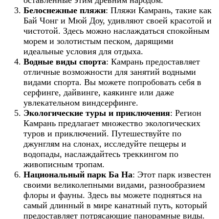
оставленные этим древним народом.
Белоснежные пляжи
: Пляжи Камрань, такие как
Бай Чонг и Мюй Доу, удивляют своей красотой и
чистотой. Здесь можно наслаждаться спокойным
морем и золотистым песком, дарящими
идеальные условия для отдыха.
Водные виды спорта
: Камрань предоставляет
отличные возможности для занятий водными
видами спорта. Вы можете попробовать себя в
серфинге, дайвинге, каякинге или даже
увлекательном виндсерфинге.
Экологические туры и приключения
: Регион
Камрань предлагает множество экологических
туров и приключений. Путешествуйте по
джунглям на слонах, исследуйте пещеры и
водопады, наслаждайтесь треккингом по
живописным тропам.
Национальный парк Ба На
: Этот парк известен
своими великолепными видами, разнообразием
флоры и фауны. Здесь вы можете подняться на
самый длинный в мире канатный путь, который
предоставляет потрясающие панорамные виды.