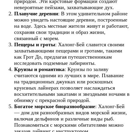
природой. Эти карстовые формации создают
невероятные пейзажи, захватывающие дух.
Плавучие деревни
: В этом удивительном районе
можно увидеть настоящие деревни, построенные
на воде. Здесь местные жители живут и работают,
сохраняя свои традиции и образ жизни,
связанный с морем.
Пещеры и гроты
: Халонг-Бей славится своими
захватывающими пещерами и гротами, такими
как Грот До, предлагая путешественникам
исследовать подземные лабиринты.
Круизы и романтика
: Круизы по заливу
считаются одними из лучших в мире. Плавание
на традиционных джунках или роскошных
круизных лайнерах позволяет наслаждаться
восхитительными закатами и звездными ночами в
обнимку с прекрасной природой.
Богатое морское биоразнообразие
: Халонг-Бей
— дом для разнообразных видов морской жизни,
включая дельфинов и различные виды рыб.
Познакомиться с морскими обитателями можно
заказав дайвинг с инструктором.